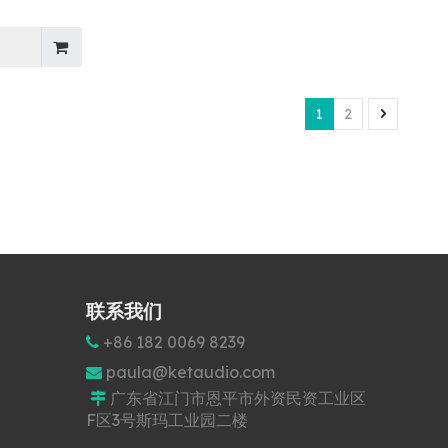
1
2
联系我们
+86 182 0069 8239

paula@ketaudio.com

广东省江门市恩平市外资民资工业区

F区3号斯玛工业园二楼